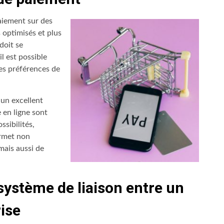
aiement sur des
s optimisés et plus
 doit se
l est possible
es préférences de
 un excellent
 en ligne sont
sibilités,
ermet non
ais aussi de
système de liaison entre un
rise