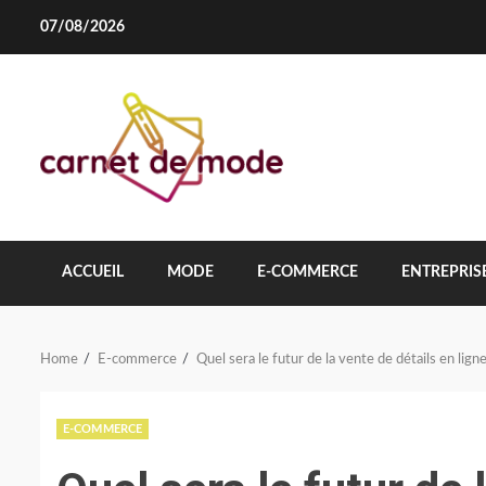
Skip
07/08/2026
to
content
ACCUEIL
MODE
E-COMMERCE
ENTREPRIS
Home
E-commerce
Quel sera le futur de la vente de détails en lign
E-COMMERCE