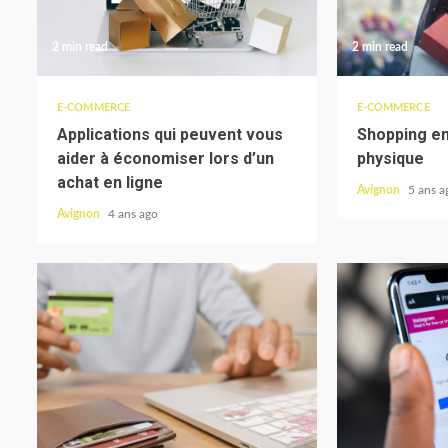
2 min read
2 min read
E-COMMERCE
E-COMMERCE
Applications qui peuvent vous
Shopping en
aider à économiser lors d’un
physique
achat en ligne
Avignon
5 ans a
Avignon
4 ans ago