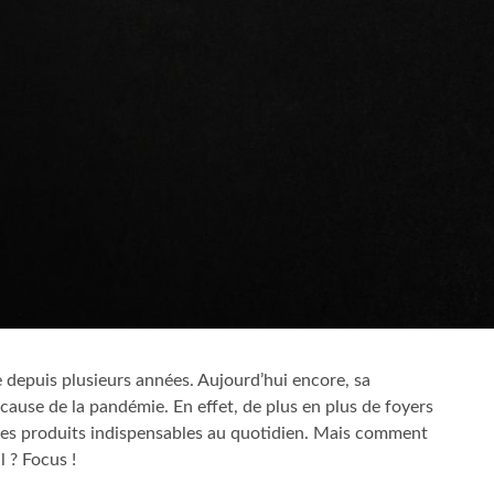
3 min read
MODE
ommencer un
Comment reconnaître si un
ur et les contre
vêtement est de bonne qualité
Avignon
4 ans ago
 depuis plusieurs années. Aujourd’hui encore, sa
ause de la pandémie. En effet, de plus en plus de foyers
 des produits indispensables au quotidien. Mais comment
l ? Focus !