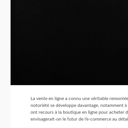
2 min read
ENTREPRISE
Devriez-vous c
business? Les po
Avignon
4 ans ago
La vente en ligne a connu une véritable remontée
notoriété se développe davantage, notamment à c
ont recours à la boutique en ligne pour acheter
envisagerait-on le futur de l’e-commerce au détai