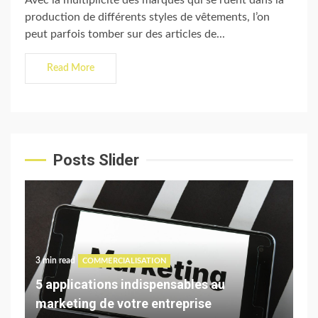
production de différents styles de vêtements, l’on
peut parfois tomber sur des articles de...
Read More
Posts Slider
3 min read
3 m
COMMERCIALISATION
st
5 applications indispensables au
Co
marketing de votre entreprise
de