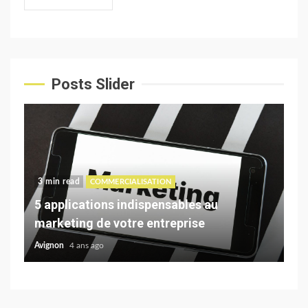
Posts Slider
3 min read
3 
COMMERCIALISATION
st
5 applications indispensables au
Co
marketing de votre entreprise
de
Avignon
4 ans ago
Avi