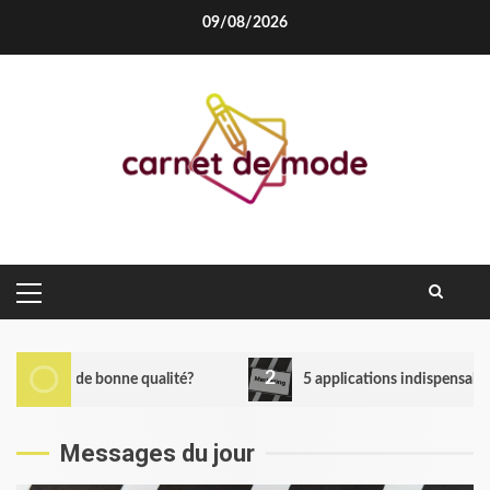
Skip
09/08/2026
to
content
PRIMARY
MENU
2
onne qualité?
5 applications indispensables au marketing 
Messages du jour