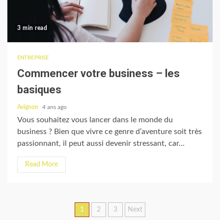
3 min read
ENTREPRISE
Commencer votre business – les
basiques
Avignon
4 ans ago
Vous souhaitez vous lancer dans le monde du
business ? Bien que vivre ce genre d’aventure soit très
passionnant, il peut aussi devenir stressant, car...
Read More
Posts
1
2
3
Next