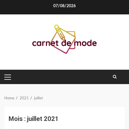
Skip
07/08/2026
to
content
PRIMARY
MENU
Home
2021
juillet
Mois :
juillet 2021