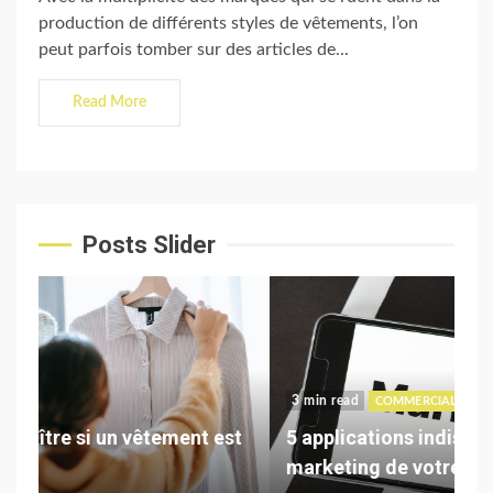
production de différents styles de vêtements, l’on
peut parfois tomber sur des articles de...
Read More
Posts Slider
3 min read
3 
COMMERCIALISATION
st
5 applications indispensables au
Co
marketing de votre entreprise
de