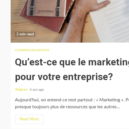
3 min read
2 min read
ENTREPRIS
COMMERCIALISATION
Devriez-vous c
Qu’est-ce que le marketin
business? Les po
pour votre entreprise?
Avignon
4 ans ago
Avignon
4 ans ago
Aujourd’hui, on entend ce mot partout : « Marketing ». P
presque toujours plus de ressources que les autres...
Read More