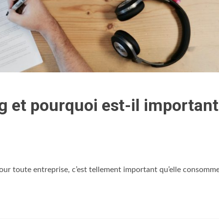
3 min read
E
MODE
ommencer un
Comment reconnaître si un
g et pourquoi est-il important
ur et les contre
vêtement est de bonne qualité
Avignon
4 ans ago
our toute entreprise, c’est tellement important qu’elle consomm