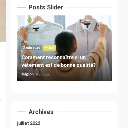
Posts Slider
3 min read
3 min 
COMMERCIALISATION
5 applications indispensables au
Comm
?
marketing de votre entreprise
budg
Avignon
4 ans ago
Avigno
e
Archives
juillet 2022